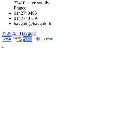
77410 claye souilly
France
0142740495
0142740139
haygold@haygold.fr
© 2026 - Haygold