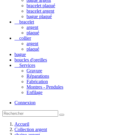
bague argent
bracelet plaqué
bracelet argent
bague plaqué
bracelet
argent
plaqué
collier
argent
plaqué
bague
boucles d'oreilles
Services
Gravure
Réparations
Fabrication
Montres - Pendules
Enfilage
Connexion
Accueil
Collection argent
chaine argent