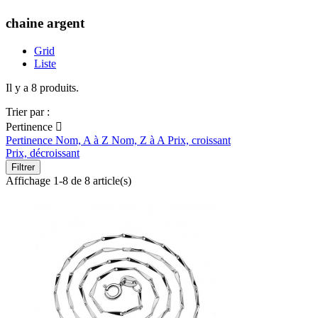
chaine argent
Grid
Liste
Il y a 8 produits.
Trier par :
Pertinence

Pertinence
Nom, A à Z
Nom, Z à A
Prix, croissant
Prix, décroissant
Filtrer
Affichage 1-8 de 8 article(s)