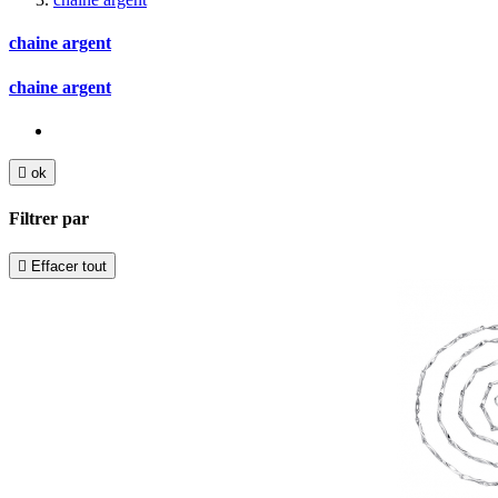
chaine argent
chaine argent

ok
Filtrer par

Effacer tout