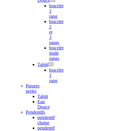
Douce


bracelet
1
rang
bracelet
2
et
3
rangs
bracelet
multi
rangs
Tahiti


bracelet
1
rang
Parures
perles
Tahiti
Eau
Douce
Pendentifs
pendentif
chaine
pendentif