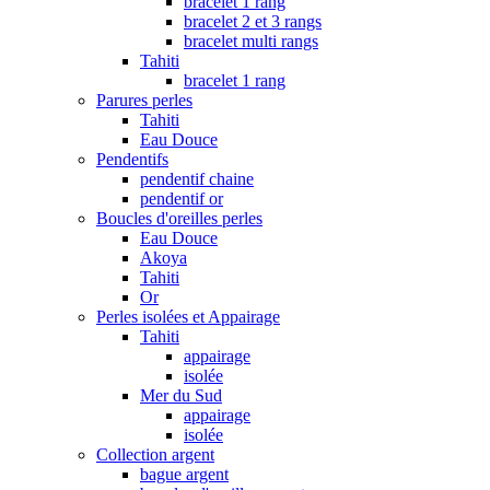
bracelet 1 rang
bracelet 2 et 3 rangs
bracelet multi rangs
Tahiti
bracelet 1 rang
Parures perles
Tahiti
Eau Douce
Pendentifs
pendentif chaine
pendentif or
Boucles d'oreilles perles
Eau Douce
Akoya
Tahiti
Or
Perles isolées et Appairage
Tahiti
appairage
isolée
Mer du Sud
appairage
isolée
Collection argent
bague argent