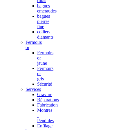
rubis
bagues
emeraudes
bagues
pierres
fine
colliers
diamants
Fermoirs
or
Fermoirs
or
jaune
Fermoirs
or
gris
Sécurité
Services
Gravure
Réparations
Fabrication
Montres
-
Pendules
Enfilage