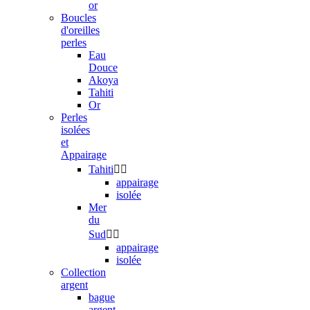
or
Boucles
d'oreilles
perles
Eau
Douce
Akoya
Tahiti
Or
Perles
isolées
et
Appairage
Tahiti


appairage
isolée
Mer
du
Sud


appairage
isolée
Collection
argent
bague
argent