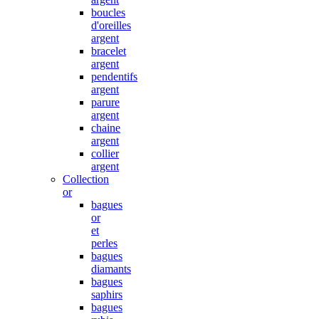
boucles
d'oreilles
argent
bracelet
argent
pendentifs
argent
parure
argent
chaine
argent
collier
argent
Collection
or
bagues
or
et
perles
bagues
diamants
bagues
saphirs
bagues