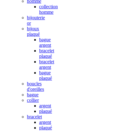
homme
collection
homme
bijouterie
or
bijoux
plaqué
bague
argent
bracelet
plaqué
bracelet
argent
bague
plaqué
boucles
d'oreilles
bague
collier
argent
plaqué
bracelet
argent
plaqué