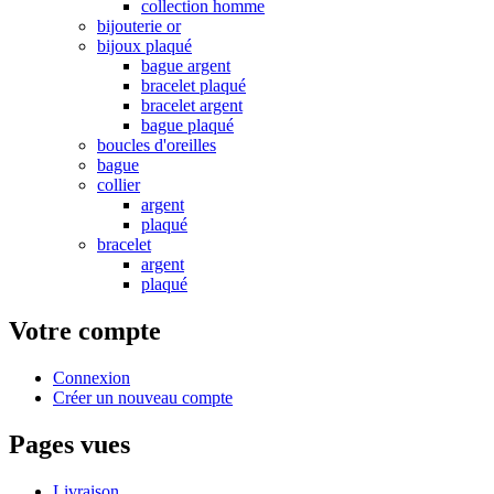
collection homme
bijouterie or
bijoux plaqué
bague argent
bracelet plaqué
bracelet argent
bague plaqué
boucles d'oreilles
bague
collier
argent
plaqué
bracelet
argent
plaqué
Votre compte
Connexion
Créer un nouveau compte
Pages vues
Livraison