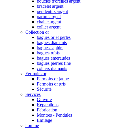
boucles d'oreilles argent
bracelet argent
pendentifs argent
parure argent
chaine argent
collier argent
Collection or
bagues or et perles
bagues diamants
bagues saphirs
bagues rubis
bagues emeraudes
bagues pierres fine
colliers diamants
Fermoirs or
Fermoirs or jaune
Fermoirs or gris
Sécurité
Services
Gravure
Réparations
Fabrication
Montres - Pendules
Enfilage
homme