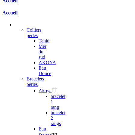
Accueil
Accueil
Colliers
perles
Tahiti
Mer
du
sud
AKOYA
Eau
Douce
Bracelets
perles
Akoya


bracelet
1
rang
bracelet
2
rangs
Eau