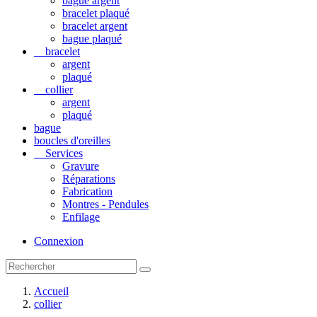
bague argent
bracelet plaqué
bracelet argent
bague plaqué
bracelet
argent
plaqué
collier
argent
plaqué
bague
boucles d'oreilles
Services
Gravure
Réparations
Fabrication
Montres - Pendules
Enfilage
Connexion
Accueil
collier