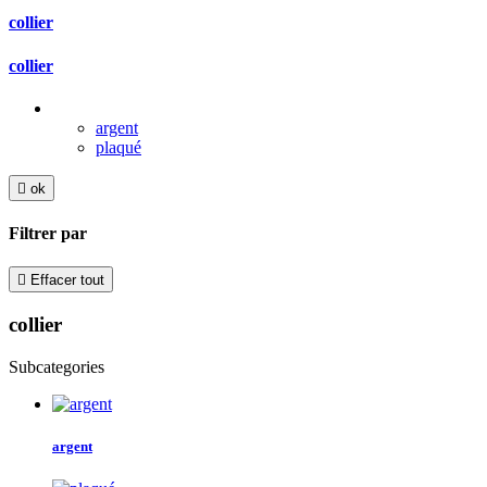
collier
collier
argent
plaqué

ok
Filtrer par

Effacer tout
collier
Subcategories
argent