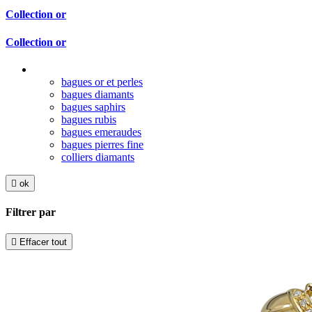
Collection or
Collection or
bagues or et perles
bagues diamants
bagues saphirs
bagues rubis
bagues emeraudes
bagues pierres fine
colliers diamants

ok
Filtrer par

Effacer tout