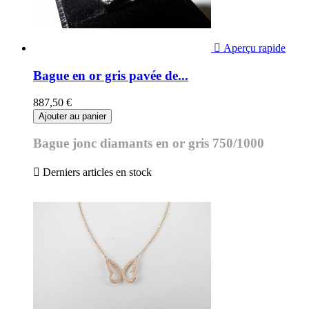

Aperçu rapide
Bague en or gris pavée de...
887,50 €
Ajouter au panier
Bague jonc diamants en or gris 750/1000

Derniers articles en stock