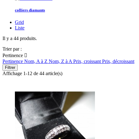
colliers diamants
Grid
Liste
Il y a 44 produits.
Trier par :
Pertinence

Pertinence
Nom, A à Z
Nom, Z à A
Prix, croissant
Prix, décroissant
Filtrer
Affichage 1-12 de 44 article(s)