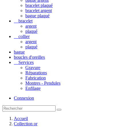
bague argent
bracelet plaqué
bracelet argent
bague plaqué
bracelet
argent
plaqué
collier
argent
plaqué
bague
boucles d'oreilles
Services
Gravure
Réparations
Fabrication
Montres - Pendules
Enfilage
Connexion
Accueil
Collection or