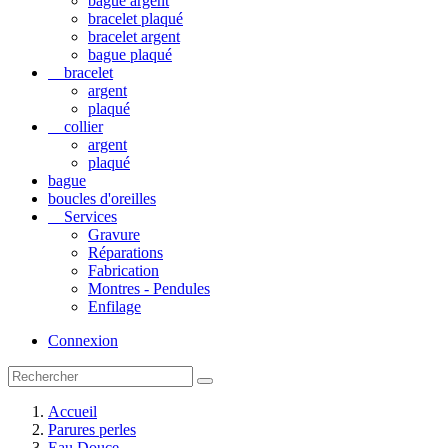
bague argent
bracelet plaqué
bracelet argent
bague plaqué
bracelet
argent
plaqué
collier
argent
plaqué
bague
boucles d'oreilles
Services
Gravure
Réparations
Fabrication
Montres - Pendules
Enfilage
Connexion
Accueil
Parures perles
Eau Douce