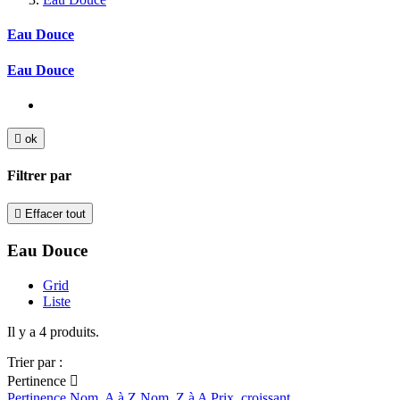
Eau Douce
Eau Douce

ok
Filtrer par

Effacer tout
Eau Douce
Grid
Liste
Il y a 4 produits.
Trier par :
Pertinence

Pertinence
Nom, A à Z
Nom, Z à A
Prix, croissant