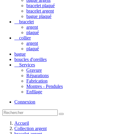
bague argent
bracelet plaqué
bracelet argent
bague plaqué
bracelet
argent
plaqué
collier
argent
plaqué
bague
boucles d'oreilles
Services
Gravure
Réparations
Fabrication
Montres - Pendules
Enfilage
Connexion
Accueil
Collection argent
bracelet argent