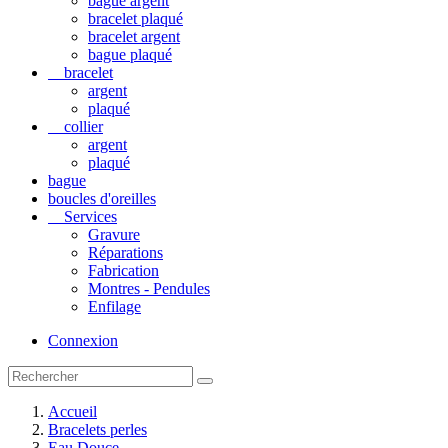
bague argent
bracelet plaqué
bracelet argent
bague plaqué
bracelet
argent
plaqué
collier
argent
plaqué
bague
boucles d'oreilles
Services
Gravure
Réparations
Fabrication
Montres - Pendules
Enfilage
Connexion
Accueil
Bracelets perles
Eau Douce