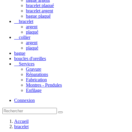
bague argent
bracelet plaqué
bracelet argent
bague plaqué
bracelet
argent
plaqué
collier
argent
plaqué
bague
boucles d'oreilles
Services
Gravure
Réparations
Fabrication
Montres - Pendules
Enfilage
Connexion
Accueil
bracelet