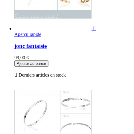

Aperçu rapide
jonc fantaisie
99,00 €
Ajouter au panier

Derniers articles en stock