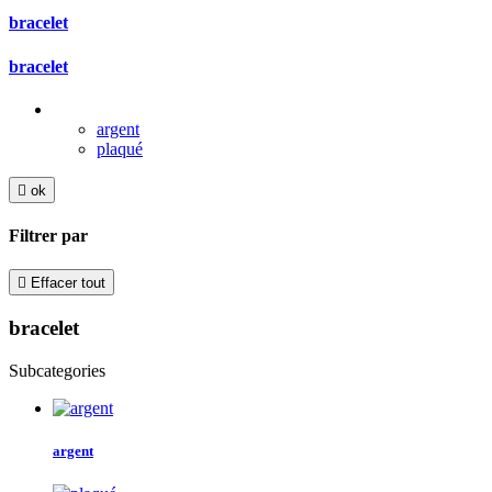
bracelet
bracelet
argent
plaqué

ok
Filtrer par

Effacer tout
bracelet
Subcategories
argent