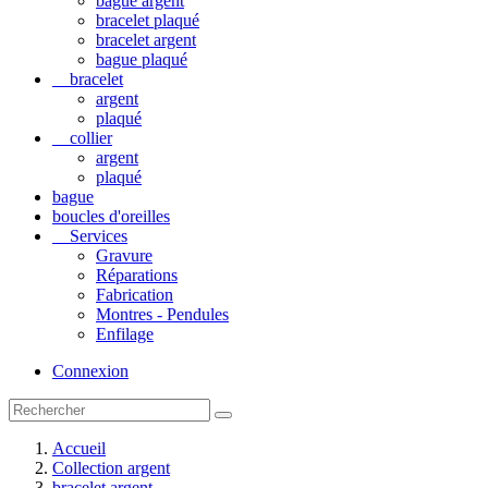
bague argent
bracelet plaqué
bracelet argent
bague plaqué
bracelet
argent
plaqué
collier
argent
plaqué
bague
boucles d'oreilles
Services
Gravure
Réparations
Fabrication
Montres - Pendules
Enfilage
Connexion
Accueil
Collection argent
bracelet argent