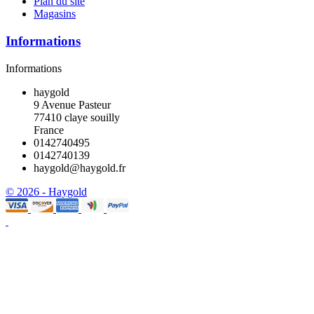
Plan du site
Magasins
Informations
Informations
haygold
9 Avenue Pasteur
77410 claye souilly
France
0142740495
0142740139
haygold@haygold.fr
© 2026 - Haygold