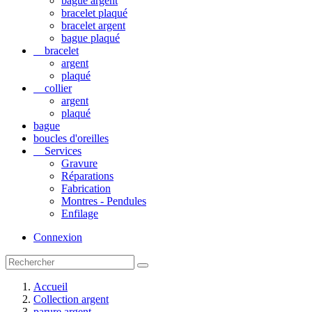
bague argent
bracelet plaqué
bracelet argent
bague plaqué
bracelet
argent
plaqué
collier
argent
plaqué
bague
boucles d'oreilles
Services
Gravure
Réparations
Fabrication
Montres - Pendules
Enfilage
Connexion
Accueil
Collection argent
parure argent